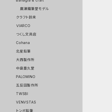
Bahagia & craft
廣瀬鐵筆堂モデル
クラフト鈴来
ＶIARCO
つくし文具店
Cohana
北星鉛筆
大西製作所
中島重久堂
PALOMINO
五反田製作所
TWSBI
VENVSTAS
トンボ鉛筆