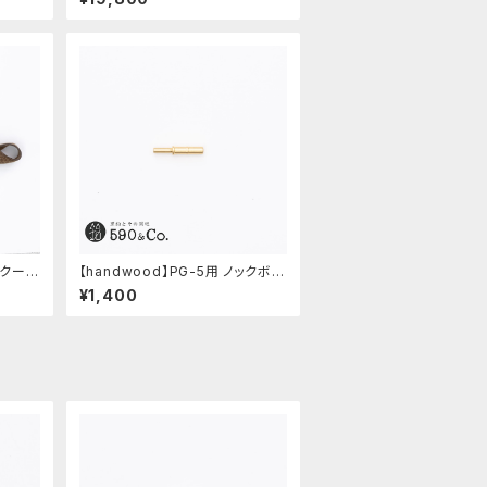
・クード
【handwood】PG-5用 ノックボタ
ン (真鍮)
¥1,400