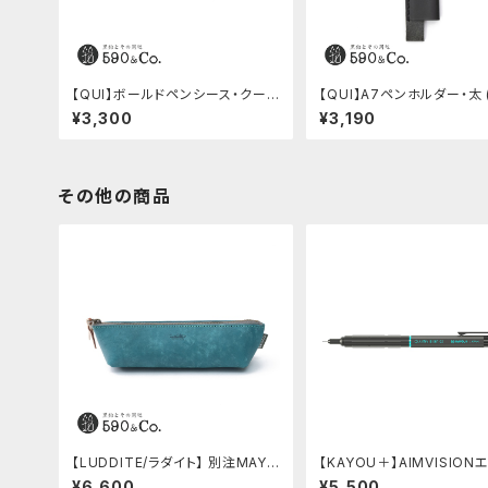
【QUI】ボールドペンシース・クード
【QUI】A7ペンホルダー・太 
ゥー (ブルー)
ク)
¥3,300
¥3,190
その他の商品
【LUDDITE/ラダイト】 別注MAYA
【KAYOU＋】AIMVISION
レザーボートペンケース (ターキー
ジョン (ストーンブラック)
¥6,600
¥5,500