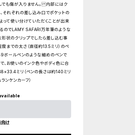
んでも傷が入りません。 内部にはク
、それぞれの差し込み口でポケットの
よって使い分けていただくことが出来
でLAMY SAFARI万年筆のような
な形状のクリップでしたら差し込む事
MA程度までの太さ（直径約13.5ミリ）のペ
849ボールペンのような細めのペンで
で、お使いのインク色やボディ色に合
×33.4ミリ（ペンの長さは約140ミリ
ュランケンカーフ）
available
方向け