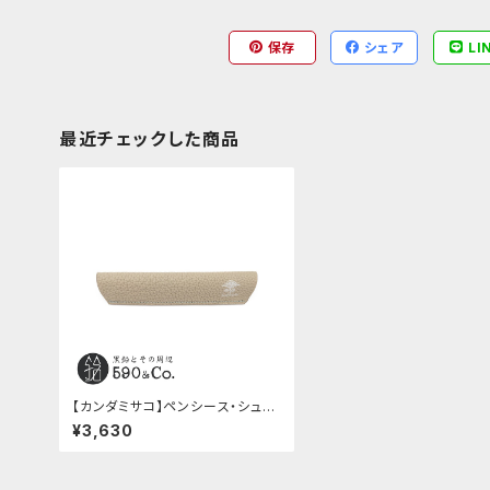
保存
シェア
LI
最近チェックした商品
【カンダミサコ】ペンシース・シュラ
ンケンカーフ (ライトグレー)
¥3,630