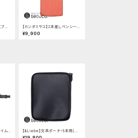
(ブラッ
【カンダミサコ】2本差しペンシー
ス・ミネルバボックス (ローズアン
¥9,900
ティコ)
エイムビ
【&Liebe】文具ポーチ・5本用(ス
ムースブラック)
¥19,800