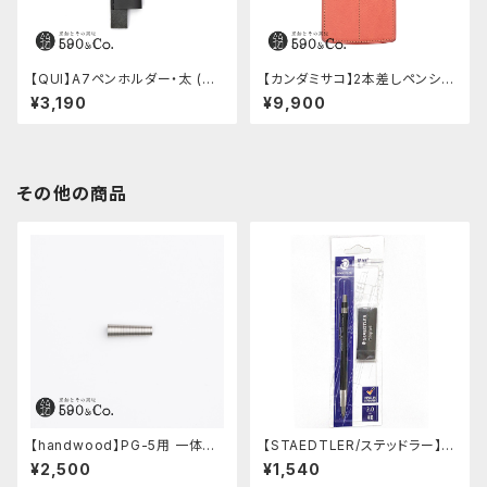
【QUI】A7ペンホルダー・太 (ブ
【カンダミサコ】2本差しペンシー
ラック)
ス・ミネルバボックス (ローズア
¥3,190
¥9,900
ンティコ)
その他の商品
【handwood】PG-5用 一体型
【STAEDTLER/ステッドラー】マ
ノック部カバー (グルーブ/ステン
ルス テクニコ芯ホルダー ブラッ
¥2,500
¥1,540
レス)
ク・限定 字消し付セット