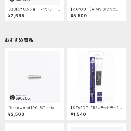
【QUI】スリムショートペンシー
【KAYOU＋】AIMVISIONエイ
ス・クードゥー (ストーン)
ムビジョン (ストーンブラック)
¥2,695
¥5,500
おすすめ商品
【handwood】PG-5用 一体型
【STAEDTLER/ステッドラー】マ
ノック部カバー (グルーブ/ステン
ルス テクニコ芯ホルダー ブラッ
¥2,500
¥1,540
レス)
ク・限定 字消し付セット