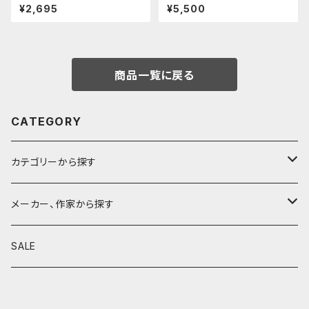
ス・クードゥー (ストーン)
ムビジョン (ストーンブラック)
¥2,695
¥5,500
商品一覧に戻る
CATEGORY
カテゴリーから探す
鉛筆
メーカー、作家から探す
鉛筆補助軸
590&Co.
SALE
別注帆布ベンディペンケース
鉛筆キャップ
クラフトエー