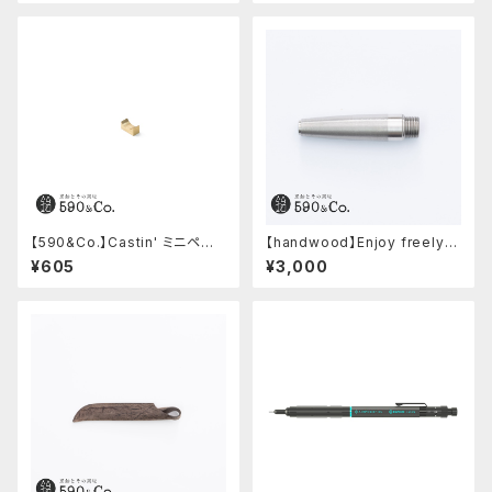
【590&Co.】Castin' ミニペン
【handwood】Enjoy freely
枕 (S)
前軸・滑り止め(ステンレス)
¥605
¥3,000