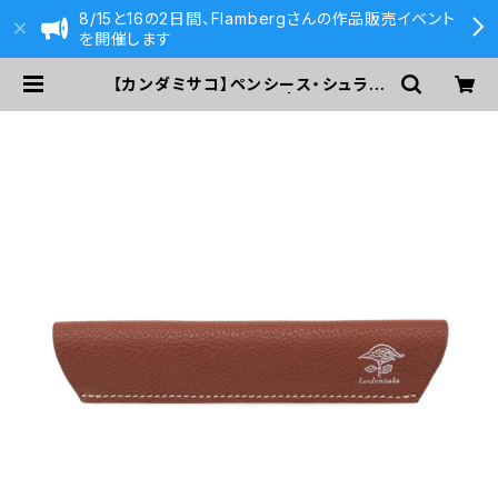
8/15と16の2日間、Flambergさんの作品販売イベント
を開催します
【カンダミサコ】ペンシース・シュラン
ケンカーフ (ブリック) | 590&Co.