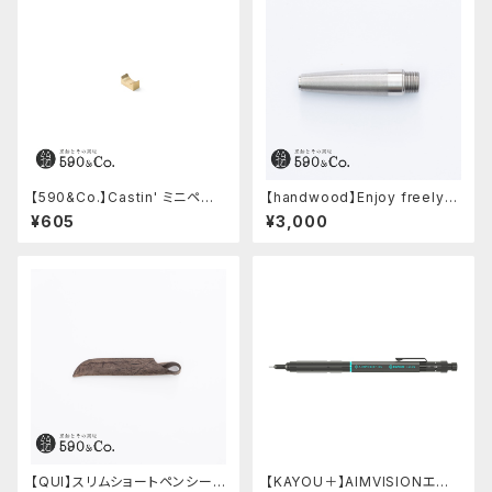
【590&Co.】Castin' ミニペン
【handwood】Enjoy freely
枕 (S)
前軸・滑り止め(ステンレス)
¥605
¥3,000
【QUI】スリムショートペンシー
【KAYOU＋】AIMVISIONエイ