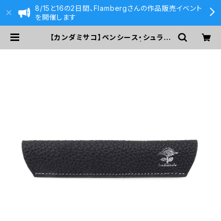
8/15と16の2日間、Flambergさんの作品販売イベント
を開催します
【カンダミサコ】ペンシース・シュラン
ケンカーフ (ダークブルー) | 590&C
o.