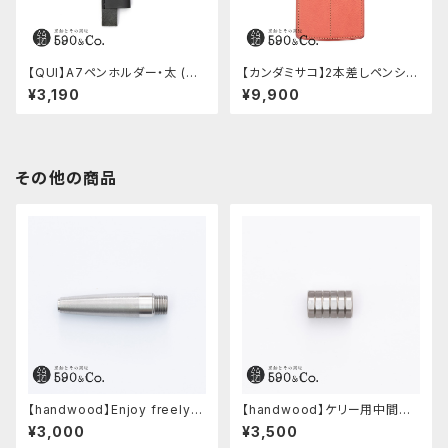
【QUI】A7ペンホルダー・太 (ブ
【カンダミサコ】2本差しペンシー
ラック)
ス・ミネルバボックス (ローズア
¥3,190
¥9,900
ンティコ)
その他の商品
【handwood】Enjoy freely
【handwood】ケリー用中間パ
前軸・滑り止め(ステンレス)
ーツ/カスタムグリップ (八角形/
¥3,000
¥3,500
ステンレス)