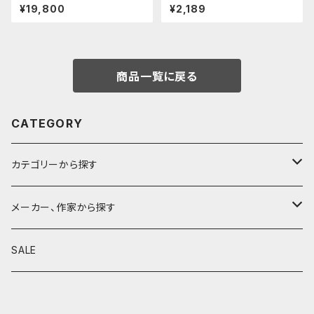
(スムースブラック)
ベンディペンケース (コーヒー)
¥19,800
¥2,189
商品一覧に戻る
CATEGORY
カテゴリーから探す
鉛筆
メーカー、作家から探す
鉛筆補助軸
590&Co.
SALE
別注帆布ベンディペンケース
鉛筆キャップ
クラフトエー