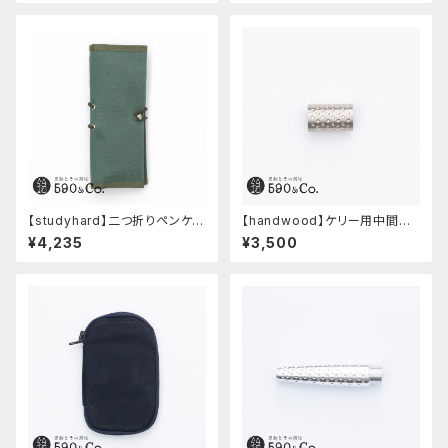
【studyhard】二つ折りペンケー
【handwood】ケリー用中間パ
ス ミニマムコンパクトサイズ
ーツ/カスタムグリップ (ディンプ
¥4,235
¥3,500
(アクアブルー)
ル/ステンレス)