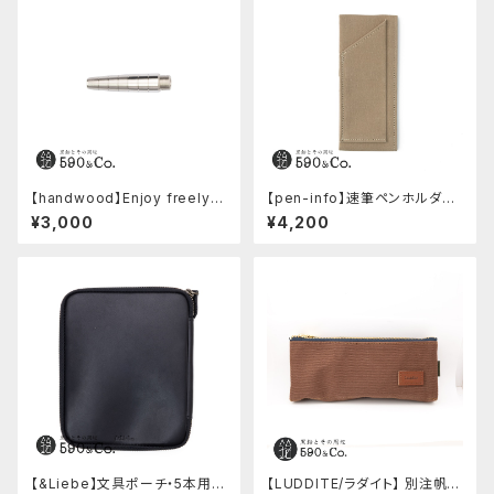
【handwood】Enjoy freely
【pen-info】速筆ペンホルダー
前軸 (ステンレス)
A5スナップパッド590&Co.別注
¥3,000
¥4,200
色 (ベージュ)
【&Liebe】文具ポーチ・5本用
【LUDDITE/ラダイト】 別注帆布