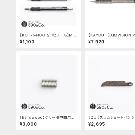
【KOH-I-NOOR/コヒノール】Me
【KAYOU＋】AIMVISION 
phisto profi 5035シャープペン
エイムビジョンプロ (チタニ
¥1,100
¥7,920
シル(0.5mm)
ールド)
【handwood】ケリー用中間パー
【QUI】スリムショートペンシ
ツ/カスタムグリップ (多条/ステン
クードゥー (ストーン)
¥3,000
¥2,695
レス)