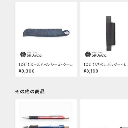
【QUI】ボールドペンシース・クード
【QUI】A7ペンホルダー・太 
ゥー (ブルー)
ク)
¥3,300
¥3,190
その他の商品