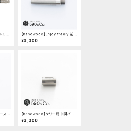
PRO/
【handwood】Enjoy freely 前
ウムゴ
軸・滑り止め(ステンレス)
¥3,000
ース・
【handwood】ケリー用中間パー
ツ/カスタムグリップ (縦溝/ステン
¥3,000
レス)