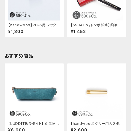
【handwood】PG-5用 ノック部
【590&Co./トンボ鉛筆】鉛筆補
カバー (超超ジュラルミン)
助軸用ハーフサイズ鉛筆
¥1,300
¥1,452
おすすめ商品
【LUDDITE/ラダイト】 別注MAY
【handwood】ケリー用カスタム
Aレザーボートペンケース (ター
後軸 (真鍮)
¥6,600
¥2,600