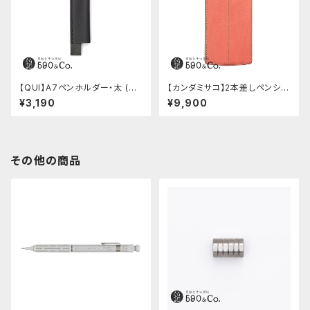
【QUI】A7ペンホルダー・太 (ブ
【カンダミサコ】2本差しペンシー
ラック)
ス・ミネルバボックス (ローズア
¥3,190
¥9,900
ンティコ)
その他の商品