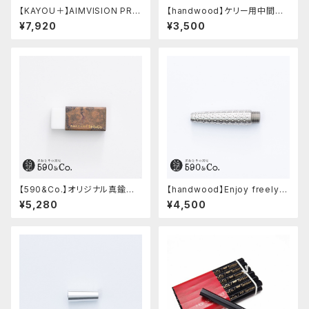
【KAYOU＋】AIMVISION PR
【handwood】ケリー用中間パ
O/エイムビジョンプロ (スノー
ーツ/カスタムグリップ (八角形/
¥7,920
¥3,500
ホワイト)
ステンレス)
【590&Co.】オリジナル真鍮消
【handwood】Enjoy freely
しゴムカバー (糠焼き)
前軸・ディンプル(ステンレス)
¥5,280
¥4,500