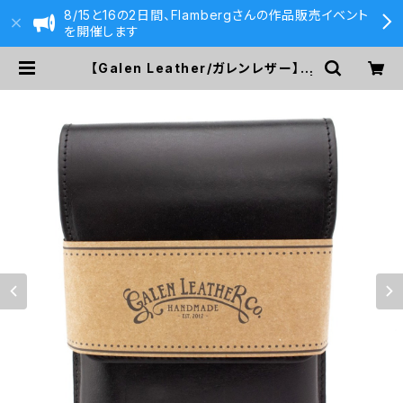
8/15と16の2日間、Flambergさんの作品販売イベント
を開催します
【Galen Leather/ガレンレザー】フ
ラップペンケース・5本用 (ブラック) |
590&Co.