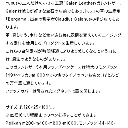
Yunusの二人だけの小さな工房「Galen Leather/ガレンレザー」
Galenは彼らが好きな宝石の名前でもあり、トルコの革の生産地
「Bergama 」出身の哲学者Claudius Galenusの呼び名でもあ
ります。
革、真ちゅう、木材など使い込む毎に表情を変えていくエイジング
する素材を使用しるプロダクトを生産しています。
これらの自然素材が時間経過によりより美しくなるという力に
は、魔法のようなものがあります。
このガレンレザー5本用フラップペンケースは特大のモンブラン
149やペリカンm1000やその他のタイプのペンも含め、ほとんど
の万年筆に適しています。
フラップカバーは隠されたマグネットで蓋を閉じます。
サイズ：約120×25×160ミリ
※直径16ミリ程度までのペンを挿すことができます
Pelikan m200-m400-m800-m1000、モンブラン144-146-