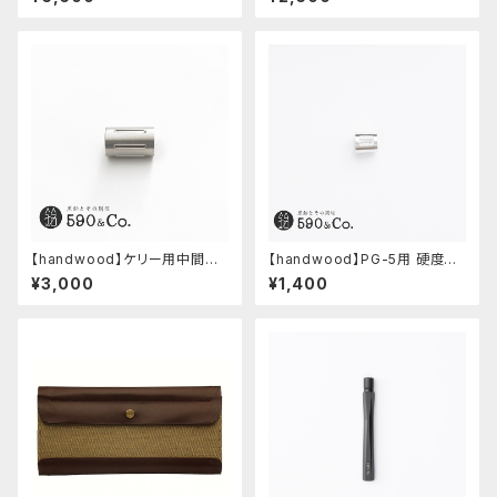
キーブルー)
【handwood】ケリー用中間パ
【handwood】PG-5用 硬度表
ーツ/カスタムグリップ (縦溝/ス
示窓 (アルミ/長方形)
¥3,000
¥1,400
テンレス)