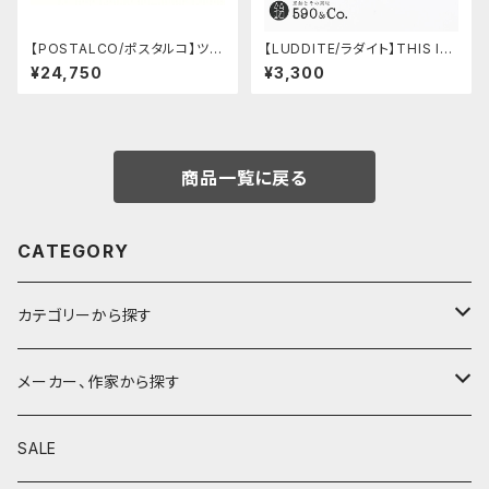
【POSTALCO/ポスタルコ】ツー
【LUDDITE/ラダイト】THIS IN
ルボックス (Olive Green)
DUSTRIAL 芯ケース2 (Facto
¥24,750
¥3,300
ry Model BK)
商品一覧に戻る
CATEGORY
カテゴリーから探す
鉛筆
メーカー、作家から探す
鉛筆補助軸
590&Co.
SALE