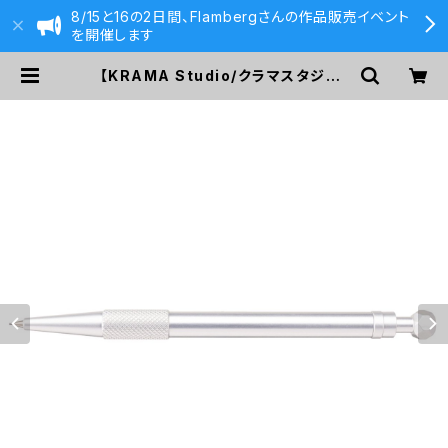
8/15と16の2日間、Flambergさんの作品販売イベント
を開催します
【KRAMA Studio/クラマスタジオ】
0.5mm シャープペンシル (シルバ
ー) | 590&Co.