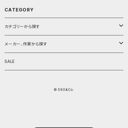
CATEGORY
カテゴリーから探す
鉛筆
メーカー、作家から探す
鉛筆補助軸
590&Co.
SALE
別注帆布ベンディペンケース
鉛筆キャップ
クラフトエー
© 590&Co.
シャープペンシル I
色鉛筆
ウッドペンクラフト
シャープペンシル II
鉛筆削り
QUI
シャープペンシルIII