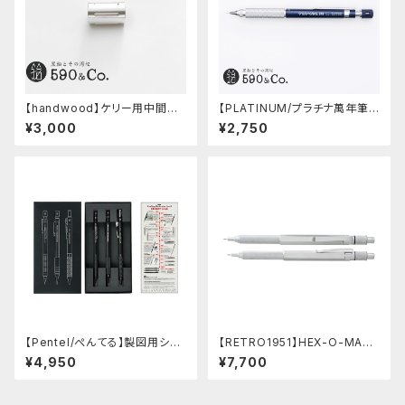
【handwood】ケリー用中間パ
【PLATINUM/プラチナ萬年筆】
ーツ/カスタムグリップ (縦溝/超
PRO-USE 241 シャープペンシ
¥3,000
¥2,750
超ジュラルミン)
ル (ブルー/0.5mm)
【Pentel/ぺんてる】製図用シャ
【RETRO1951】HEX-O-MATI
ープペンシル 60周年限定3本
Cヘクソマティックシャープペン
¥4,950
¥7,700
セット
シル (シルバー)