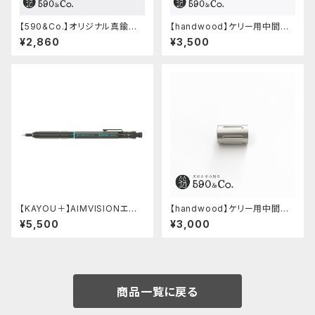
【590&Co.】オリジナル真鍮消
【handwood】ケリー用中間パ
しゴムカバー (無垢)
ーツ/カスタムグリップ (八角形/
¥2,860
¥3,500
ステンレス)
【KAYOU＋】AIMVISIONエイ
【handwood】ケリー用中間パ
ムビジョン (ストーンブラック)
ーツ/カスタムグリップ (縦溝/ス
¥5,500
¥3,000
テンレス)
商品一覧に戻る