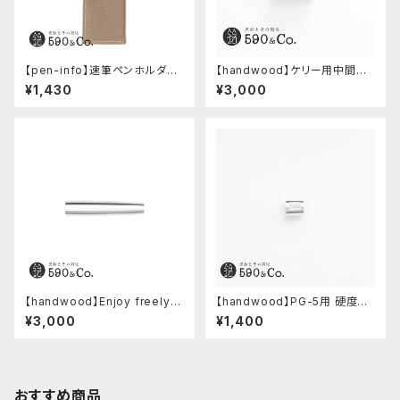
【pen-info】速筆ペンホルダー
【handwood】ケリー用中間パ
590&Co.別注色 (ベージュ)
ーツ/カスタムグリップ (縦溝/ス
¥1,430
¥3,000
テンレス)
【handwood】Enjoy freely
【handwood】PG-5用 硬度表
後軸 (超超ジュラルミン)
示窓 (アルミ/長方形)
¥3,000
¥1,400
おすすめ商品