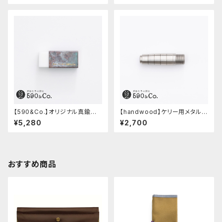
【590&Co.】オリジナル真鍮消
【handwood】ケリー用メタルグ
しゴムカバー (焼き青銅)
リップ/前軸 (ステンレス)
¥5,280
¥2,700
おすすめ商品