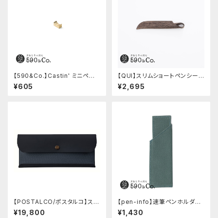
【590&Co.】Castin' ミニペン
【QUI】スリムショートペンシー
枕 (S)
ス・クードゥー (ストーン)
¥605
¥2,695
【POSTALCO/ポスタルコ】スナ
【pen-info】速筆ペンホルダー
ップペンケース (Navy Blue)
590&Co.別注色 (アクアブル
¥19,800
¥1,430
ー)