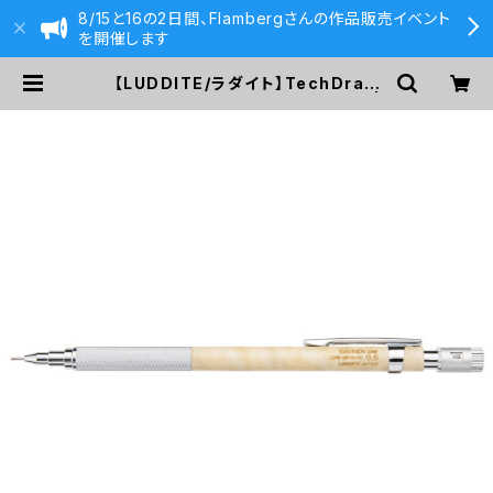
8/15と16の2日間、Flambergさんの作品販売イベント
を開催します
【LUDDITE/ラダイト】TechDraw
Wood Modelメープル(0.5mm) |
590&Co.