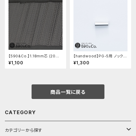
【590&Co.】1.18mm芯 (20本
【handwood】PG-5用 ノック部
入り)
カバー (超超ジュラルミン)
¥1,100
¥1,300
商品一覧に戻る
CATEGORY
カテゴリーから探す