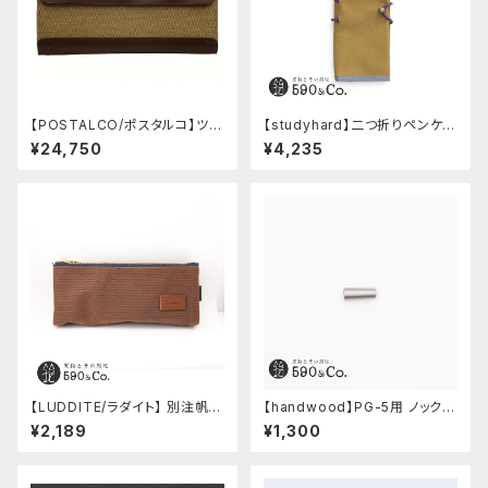
【POSTALCO/ポスタルコ】ツー
【studyhard】二つ折りペンケー
ルボックス (Olive Green)
ス ミニマムコンパクトサイズ
¥24,750
¥4,235
(カーキ)
【LUDDITE/ラダイト】 別注帆布
【handwood】PG-5用 ノック部
ベンディペンケース (コーヒー)
カバー (ステンレス)
¥2,189
¥1,300