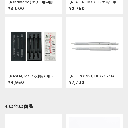
【handwood】ケリー用中間パ
【PLATINUM/プラチナ萬年筆】
ーツ/カスタムグリップ (縦溝/超
PRO-USE 241 シャープペンシ
¥3,000
¥2,750
超ジュラルミン)
ル (ブルー/0.5mm)
【Pentel/ぺんてる】製図用シャ
【RETRO1951】HEX-O-MATI
ープペンシル 60周年限定3本
Cヘクソマティックシャープペン
¥4,950
¥7,700
セット
シル (シルバー)
その他の商品