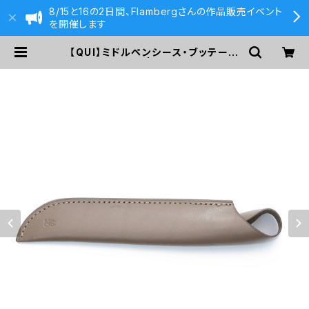
8/15と16の2日間、Flambergさんの作品販売イベント
を開催します
【QUI】ミドルペンシース・ブッテーロ
(グレー) | 590&Co.