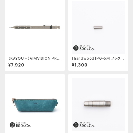
【KAYOU＋】AIMVISION PR
【handwood】PG-5用 ノック部
O/エイムビジョンプロ (チタニウ
カバー (ステンレス)
¥7,920
¥1,300
ムゴールド)