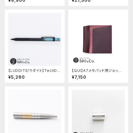
¥9,900
¥27,500
ニョ)
【LUDDITE/ラダイト】TechDra
【QUI】A7メモパッド用ジョッタ
w2 グラデーションモデル (LDB
ー・ブッテーロ (ワイン)
¥5,280
¥7,150
-MP2GB1-05)