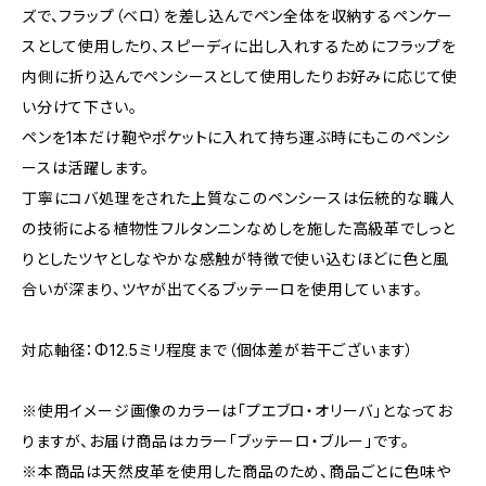
ズで、フラップ（ベロ）を差し込んでペン全体を収納するペンケー
スとして使用したり、スピーディに出し入れするためにフラップを
内側に折り込んでペンシースとして使用したりお好みに応じて使
い分けて下さい。
ペンを1本だけ鞄やポケットに入れて持ち運ぶ時にもこのペンシ
ースは活躍します。
丁寧にコバ処理をされた上質なこのペンシースは伝統的な職人
の技術による植物性フルタンニンなめしを施した高級革でしっと
りとしたツヤとしなやかな感触が特徴で使い込むほどに色と風
合いが深まり、ツヤが出てくるブッテーロを使用しています。
対応軸径：Φ12.5ミリ程度まで（個体差が若干ございます）
※使用イメージ画像のカラーは「プエブロ・オリーバ」となってお
りますが、お届け商品はカラー「ブッテーロ・ブルー」です。
※本商品は天然皮革を使用した商品のため、商品ごとに色味や