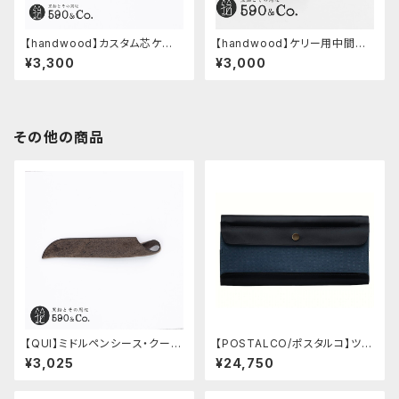
【handwood】カスタム芯ケー
【handwood】ケリー用中間パ
ス・中間パーツ有り/Enjoy free
ーツ/カスタムグリップ (縦溝/超
¥3,300
¥3,000
ly (ステンレス)
超ジュラルミン)
その他の商品
【QUI】ミドルペンシース・クード
【POSTALCO/ポスタルコ】ツー
ゥー (ストーン)
ルボックス (Navy Blue)
¥3,025
¥24,750