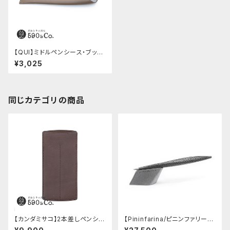
【QUI】ミドルペンシース・ブッテ
ーロ (グレー)
¥3,025
同じカテゴリの商品
【カンダミサコ】2本差しペンシー
【Pininfarina/ピニンファリー
ス・ミネルバボックス (カスター
ナ】Speedform (チタン)