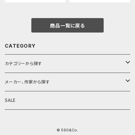
商品一覧に戻る
CATEGORY
カテゴリーから探す
鉛筆
メーカー、作家から探す
鉛筆補助軸
590&Co.
SALE
別注帆布ベンディペンケース
鉛筆キャップ
クラフトエー
© 590&Co.