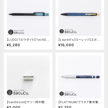
【LUDDITE/ラダイト】TechDra
【Laurett's/ローレッツ】エボナ
w2 グラデーションモデル (LDB
イトシャープペンシル (藍)
¥5,280
¥16,000
-MP2GB1-05)
【handwood】ケリー用中間パ
【PLATINUM/プラチナ萬年筆】
ーツ/カスタムグリップ (縦溝/超
PRO-USE 241 シャープペンシ
¥3,000
¥2,750