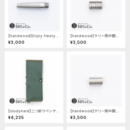
【handwood】Enjoy freely
【handwood】ケリー用中間パ
前軸・滑り止め(ステンレス)
ーツ/カスタムグリップ (八角形/
¥3,000
¥3,500
ステンレス)
【studyhard】二つ折りペンケー
【handwood】ケリー用中間パ
ス ミニマムコンパクトサイズ
ーツ/カスタムグリップ (ディンプ
¥4,235
¥3,500
(アクアブルー)
ル/ステンレス)