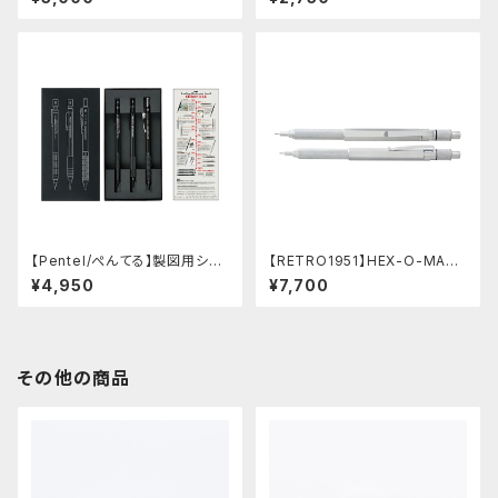
超ジュラルミン)
ル (ブルー/0.5mm)
【Pentel/ぺんてる】製図用シャ
【RETRO1951】HEX-O-MATI
ープペンシル 60周年限定3本
Cヘクソマティックシャープペン
¥4,950
¥7,700
セット
シル (シルバー)
その他の商品