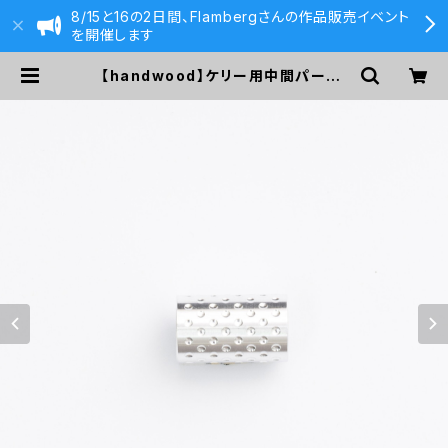
8/15と16の2日間、Flambergさんの作品販売イベント
を開催します
【handwood】ケリー用中間パーツ/
カスタムグリップ (ディンプル/超超ジ
ュラルミン) | 590&Co.