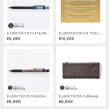
【LUDDITE/ラダイト】TechDra
【LUDDITE/ラダイト】 THIS IN
w2 グラデーションモデル (LDB
DUSTRIAL Attractive Pen T
¥5,280
¥13,200
-MP2GB1-05)
ray2（5本用/GD）
【LUDDITE/ラダイト】AltDraw
【LUDDITE/ラダイト】Bendy P
0.5 ブラック(ウォルナット)
encase Essential / ADRIA L
¥6,600
¥6,600
eather (WK)