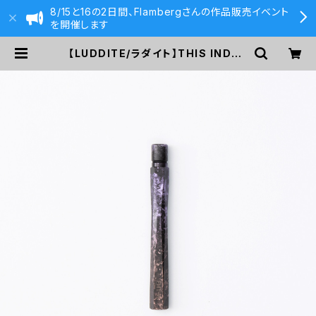
8/15と16の2日間、Flambergさんの作品販売イベント
を開催します
【LUDDITE/ラダイト】THIS INDUS
TRIAL 芯ケース2 (Factory Mode
l RE) | 590&Co.