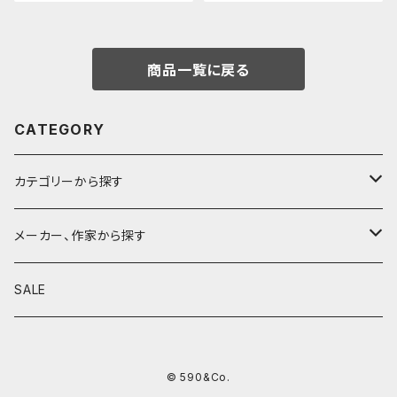
商品一覧に戻る
CATEGORY
カテゴリーから探す
鉛筆
メーカー、作家から探す
鉛筆補助軸
590&Co.
SALE
別注帆布ベンディペンケース
鉛筆キャップ
クラフトエー
© 590&Co.
シャープペンシル I
色鉛筆
ウッドペンクラフト