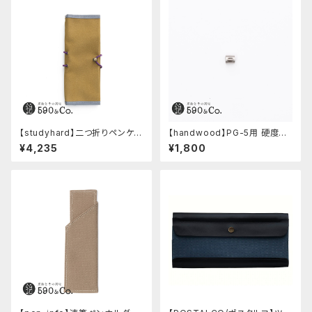
【studyhard】二つ折りペンケー
【handwood】PG-5用 硬度表
ス ミニマムコンパクトサイズ
示窓 (ステンレス/楕円窓)
¥4,235
¥1,800
(カーキ)