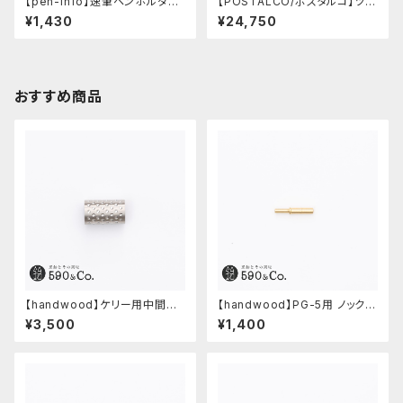
【pen-info】速筆ペンホルダー
【POSTALCO/ポスタルコ】ツー
590&Co.別注色 (ベージュ)
ルボックス (Navy Blue)
¥1,430
¥24,750
おすすめ商品
【handwood】ケリー用中間パ
【handwood】PG-5用 ノックボ
ーツ/カスタムグリップ (ディンプ
タン (真鍮)
¥3,500
¥1,400
ル/ステンレス)