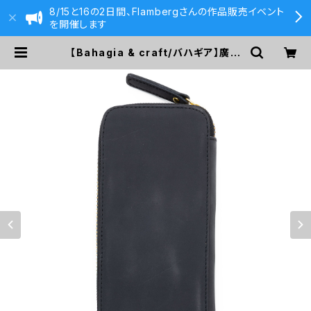
8/15と16の2日間、Flambergさんの作品販売イベント
を開催します
【Bahagia & craft/バハギア】廣瀬
鐵筆堂モデルラウンドファスナーペン
ケース (クレイジーホース/ブラック)
| 590&Co.