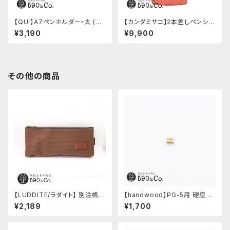
【QUI】A7ペンホルダー・太 (ブ
【カンダミサコ】2本差しペンシー
ラック)
ス・ミネルバボックス (ローズア
¥3,190
¥9,900
ンティコ)
その他の商品
【LUDDITE/ラダイト】 別注帆布
【handwood】PG-5用 硬度表
ベンディペンケース (コーヒー)
示窓 (真鍮/丸窓)
¥2,189
¥1,700