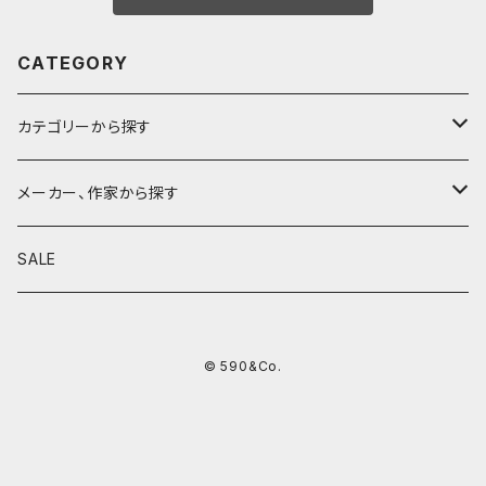
CATEGORY
カテゴリーから探す
鉛筆
メーカー、作家から探す
鉛筆補助軸
590&Co.
SALE
別注帆布ベンディペンケース
鉛筆キャップ
クラフトエー
© 590&Co.
シャープペンシル I
色鉛筆
ウッドペンクラフト
シャープペンシル II
鉛筆削り
QUI