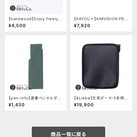
【handwood】Enjoy freely
【KAYOU＋】AIMVISION PR
前軸・ディンプル(ステンレス)
O/エイムビジョンプロ (メテオブ
¥4,500
¥7,920
ラック)
【pen-info】速筆ペンホルダー
【&Liebe】文具ポーチ・5本用
590&Co.別注色 (アクアブル
(スムースブラック)
¥1,430
¥19,800
ー)
商品一覧に戻る