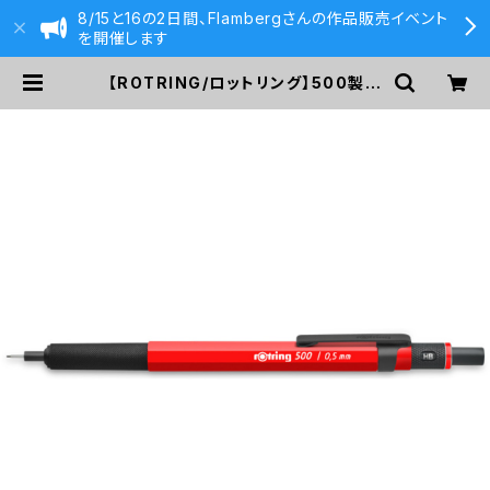
8/15と16の2日間、Flambergさんの作品販売イベント
を開催します
【ROTRING/ロットリング】500製図
用シャープペンシル(0.5mm/シャイ
ンレッド) | 590&Co.