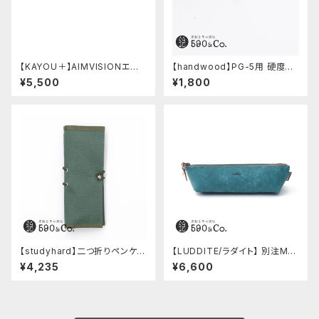
【KAYOU＋】AIMVISIONエイ
【handwood】PG-5用 硬度表
ムビジョン (ストーンブラック)
示窓 (超超ジュラルミン/楕円)
¥5,500
¥1,800
【studyhard】二つ折りペンケー
【LUDDITE/ラダイト】 別注MAY
ス ミニマムコンパクトサイズ
Aレザーボートペンケース (ター
¥4,235
¥6,600
(アクアブルー)
キーブルー)