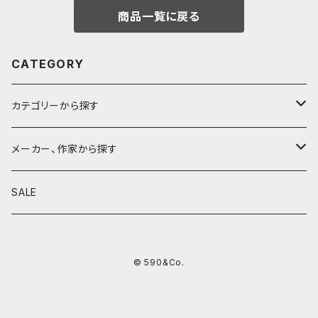
商品一覧に戻る
CATEGORY
カテゴリーから探す
鉛筆
メーカー、作家から探す
鉛筆補助軸
590&Co.
SALE
別注帆布ベンディペンケース
鉛筆キャップ
クラフトエー
© 590&Co.
シャープペンシル I
色鉛筆
ウッドペンクラフト
シャープペンシル II