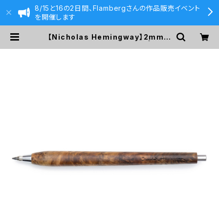
8/15と16の2日間、Flambergさんの作品販売イベント
を開催します
【Nicholas Hemingway】2mm芯
ホルダー(ヨークガムバール) | 590
&Co.