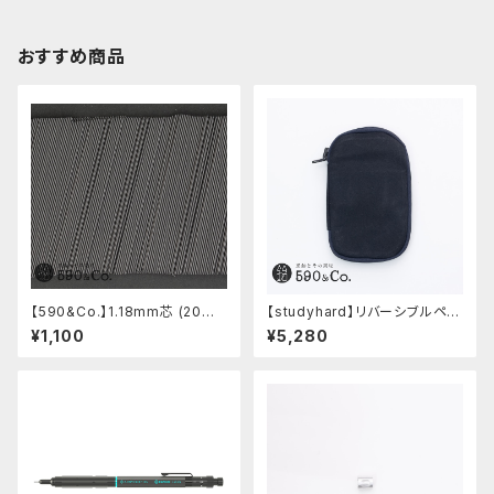
おすすめ商品
【590&Co.】1.18mm芯 (20本
【studyhard】リバーシブルペン
入り)
ケース (ブラック)
¥1,100
¥5,280