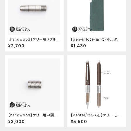
【handwood】ケリー用メタルグ
【pen-info】速筆ペンホルダー
リップ/前軸 (ステンレス)
590&Co.別注色 (アクアブル
¥2,700
¥1,430
ー)
【handwood】ケリー用中間パ
【Pentel/ぺんてる】ケリー しー
ーツ/カスタムグリップ (多条/ス
さーコラボ限定カラー
¥3,000
¥5,500
テンレス)