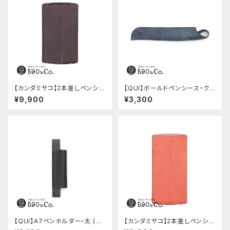
【カンダミサコ】2本差しペンシー
【QUI】ボールドペンシース・ク
ス・ショート用 ミネルバボックス
ードゥー (ブルー)
¥9,900
¥3,300
(カスターニョ)
【QUI】A7ペンホルダー・太 (ブ
【カンダミサコ】2本差しペンシー
ラック)
ス・ミネルバボックス (ローズア