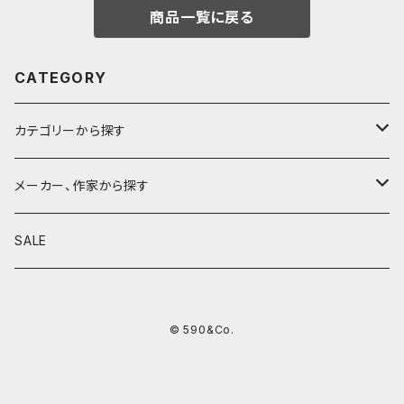
商品一覧に戻る
CATEGORY
カテゴリーから探す
鉛筆
メーカー、作家から探す
鉛筆補助軸
590&Co.
SALE
別注帆布ベンディペンケース
鉛筆キャップ
クラフトエー
© 590&Co.
シャープペンシル I
色鉛筆
ウッドペンクラフト
シャープペンシル II