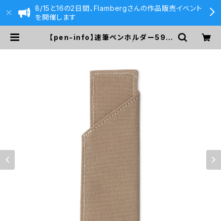
8/15と16の2日間、Flambergさんの作品販売イベント
を開催します
【pen-info】速筆ペンホルダー590
&Co.別注色 (ベージュ) | 590&Co.