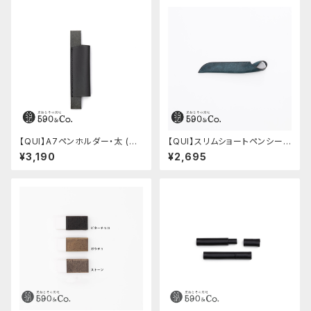
【QUI】A7ペンホルダー・太 (ブ
【QUI】スリムショートペンシー
ラック)
ス・プエブロ (ペトローリオ)
¥3,190
¥2,695