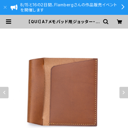
8/15と16の2日間、Flambergさんの作品販売イベント
を開催します
【QUI】A7メモパッド用ジョッター・ブ
ッテーロ (キャメル) | 590&Co.