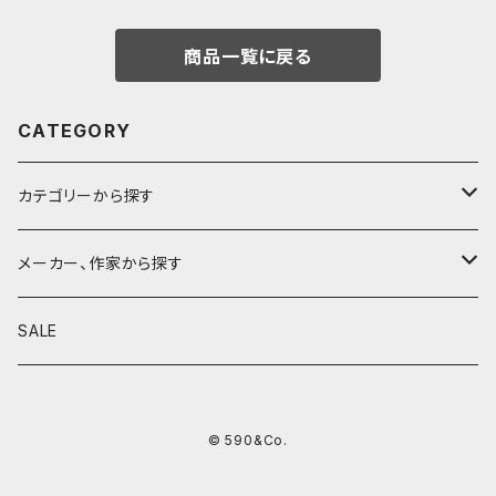
商品一覧に戻る
CATEGORY
カテゴリーから探す
鉛筆
メーカー、作家から探す
鉛筆補助軸
590&Co.
SALE
別注帆布ベンディペンケース
鉛筆キャップ
クラフトエー
© 590&Co.
シャープペンシル I
色鉛筆
ウッドペンクラフト