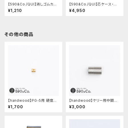
【590&Co./QUI】消しゴムカバ
【590&Co./QUI】芯ケース・ブッ
ーS・クードゥー
テーロ (ブラック)
¥1,210
¥4,950
その他の商品
【handwood】PG-5用 硬度表
【handwood】ケリー用中間パ
示窓 (真鍮/丸窓)
ーツ/カスタムグリップ (多条/ス
¥1,700
¥3,000
テンレス)