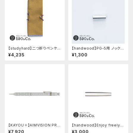
【studyhard】二つ折りペンケー
【handwood】PG-5用 ノック部
ス ミニマムコンパクトサイズ
カバー (超超ジュラルミン)
¥4,235
¥1,300
(カーキ)
【KAYOU＋】AIMVISION PR
【handwood】Enjoy freely
O/エイムビジョンプロ (スノー
後軸 (超超ジュラルミン)
¥7,920
¥3,000