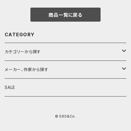
商品一覧に戻る
CATEGORY
カテゴリーから探す
鉛筆
メーカー、作家から探す
鉛筆補助軸
590&Co.
SALE
別注帆布ベンディペンケース
鉛筆キャップ
クラフトエー
© 590&Co.
シャープペンシル I
色鉛筆
ウッドペンクラフト