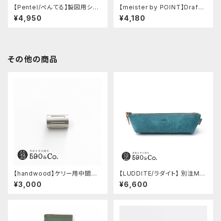
【Pentel/ぺんてる】製図用シャ
【meister by POINT】Draf-t
ープペンシル 60周年限定3本
ech 0.5mmシャープペンシル
¥4,950
¥4,180
セット
(ブラス)
その他の商品
【handwood】ケリー用中間パ
【LUDDITE/ラダイト】 別注MAY
ーツ/カスタムグリップ (縦溝/ス
Aレザーボートペンケース (ター
¥3,000
¥6,600
テンレス)
キーブルー)