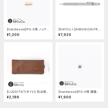
【handwood】PG-5用 ノック部
【KAYOU＋】AIMVISION PR
カバー (真鍮)
O/エイムビジョンプロ (スノー
¥1,200
¥7,920
ホワイト)
【LUDDITE/ラダイト】 別注帆布
【handwood】PG-5用 硬度表
ベンディペンケース (コーヒー)
示窓 (ステンレス/六角窓)
¥2,189
¥1,900