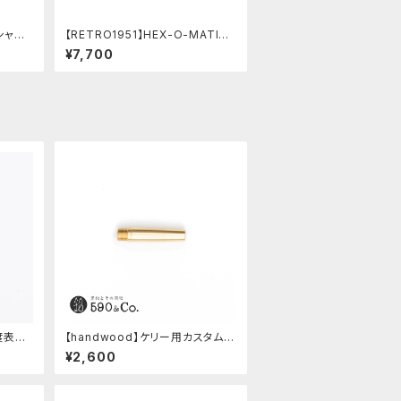
シャー
【RETRO1951】HEX-O-MATIC
セット
ヘクソマティックシャープペンシル
¥7,700
(シルバー)
硬度表示
【handwood】ケリー用カスタム後
軸 (真鍮)
¥2,600