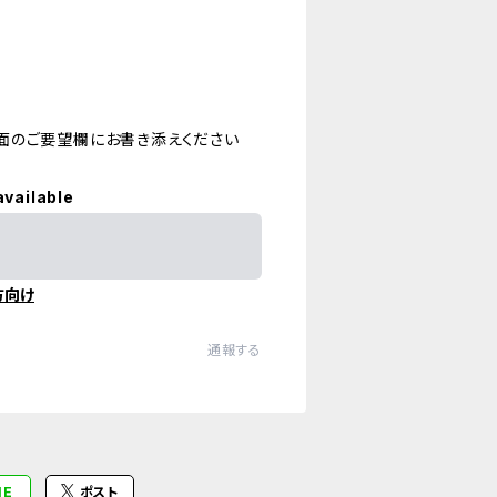
面のご要望欄にお書き添えください
available
方向け
通報する
NE
ポスト