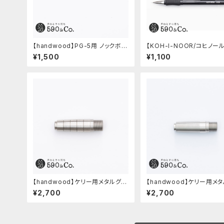
【handwood】PG-5用 ノックボタ
【KOH-I-NOOR/コヒノー
ン (超々ジュラルミン)
phisto profi 5035シャ
¥1,500
¥1,100
シル(0.5mm)
【handwood】ケリー用メタルグリ
【handwood】ケリー用メ
ップ/前軸 (ステンレス)
ップ/前軸・滑り止め 
¥2,700
¥2,700