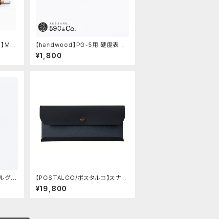
ル】Me
【handwood】PG-5用 硬度表示
ープペン
窓 (ステンレス/楕円窓)
¥1,800
タルグリ
【POSTALCO/ポスタルコ】スナッ
(ステンレス)
プペンケース (Navy Blue)
¥19,800