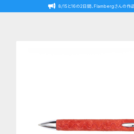
8/15と16の2日間、Flambergさん