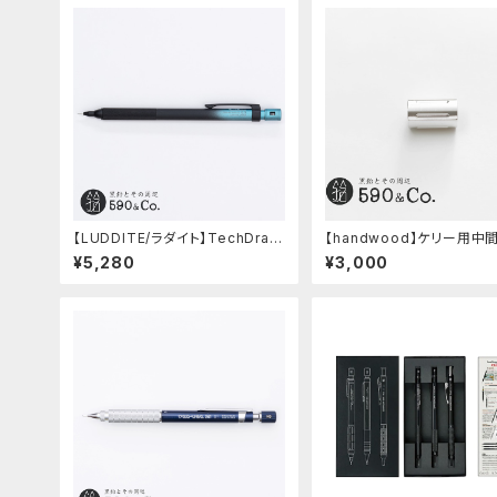
【LUDDITE/ラダイト】TechDraw
【handwood】ケリー用中
2 グラデーションモデル (LDB-MP
ツ/カスタムグリップ (縦溝/超超ジ
¥5,280
¥3,000
2GB1-05)
ュラルミン)