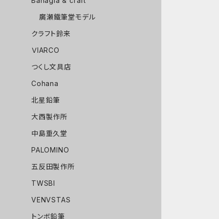
Bahagia & craft
廣瀬鐵筆堂モデル
クラフト鈴来
ＶIARCO
つくし文具店
Cohana
北星鉛筆
大西製作所
中島重久堂
PALOMINO
五反田製作所
TWSBI
VENVSTAS
トンボ鉛筆