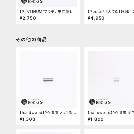
【PLATINUM/プラチナ萬年筆】PR
【Pentel/ぺんてる】製図用
O-USE 241 シャープペンシル (ブ
プペンシル 60周年限定3本
¥2,750
¥4,950
ルー/0.5mm)
その他の商品
【handwood】PG-5用 ノック部カ
【handwood】PG-5用 
バー (ステンレス)
窓 (超超ジュラルミン/楕円)
¥1,300
¥1,800