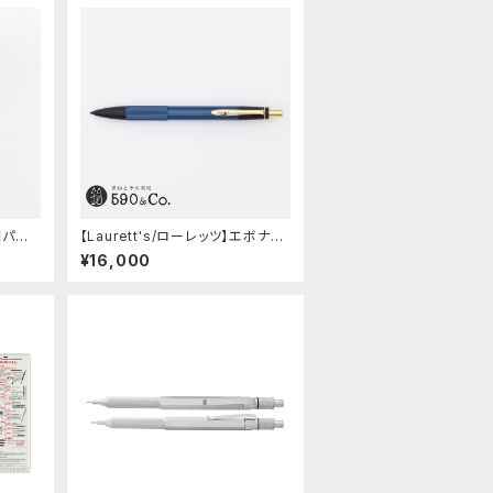
間パー
【Laurett's/ローレッツ】エボナイ
トシャープペンシル (藍)
¥16,000