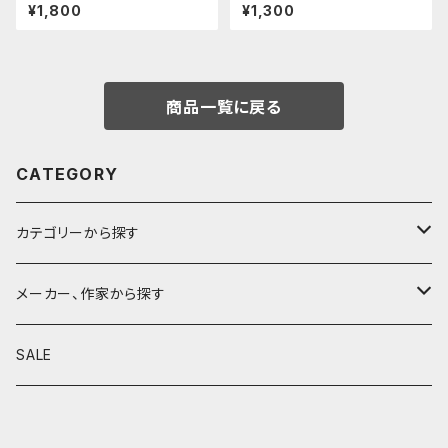
示窓 (超超ジュラルミン/楕円)
カバー (超超ジュラルミン)
¥1,800
¥1,300
商品一覧に戻る
CATEGORY
カテゴリーから探す
鉛筆
メーカー、作家から探す
鉛筆補助軸
590&Co.
SALE
別注帆布ベンディペンケース
鉛筆キャップ
クラフトエー