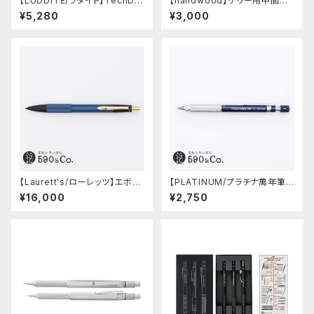
【LUDDITE/ラダイト】TechDra
【handwood】ケリー用中間パ
w2 グラデーションモデル (LDB
ーツ/カスタムグリップ (縦溝/超
¥5,280
¥3,000
-MP2GB1-05)
超ジュラルミン)
【Laurett's/ローレッツ】エボナ
【PLATINUM/プラチナ萬年筆】
イトシャープペンシル (藍)
PRO-USE 241 シャープペンシ
¥16,000
¥2,750
ル (ブルー/0.5mm)