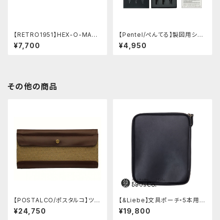
【RETRO1951】HEX-O-MATI
【Pentel/ぺんてる】製図用シャ
Cヘクソマティックシャープペン
ープペンシル 60周年限定3本
¥7,700
¥4,950
シル (シルバー)
セット
その他の商品
【POSTALCO/ポスタルコ】ツー
【&Liebe】文具ポーチ・5本用
ルボックス (Olive Green)
(スムースブラック)
¥24,750
¥19,800