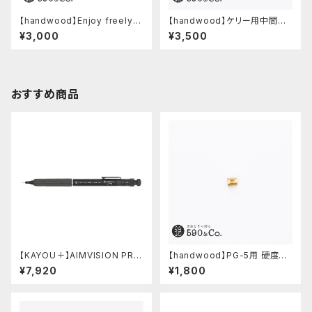
【handwood】Enjoy freely
【handwood】ケリー用中間パ
後軸 (超超ジュラルミン)
ーツ/カスタムグリップ (ディンプ
¥3,000
¥3,500
ル/ステンレス)
おすすめ商品
【KAYOU＋】AIMVISION PR
【handwood】PG-5用 硬度表
O/エイムビジョンプロ (メテオブ
示窓 (真鍮/菱形窓)
¥7,920
¥1,800
ラック)