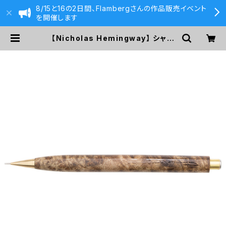
8/15と16の2日間、Flambergさんの作品販売イベント
を開催します
【Nicholas Hemingway】 シャー
プペンシル0.5mm(キャンファー・バ
ール) | 590&Co.