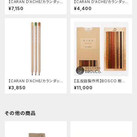
【CARAN D'ACHE/カランダッシ
【CARAN D'ACHE/カランダッシ
ュ】スペシャル エディション フレ
ュ】カラートレジャー マキシペン
¥7,150
¥4,400
グランス ペンシル (エディション
シル・HB 5本セット【限定品】
10)
【CARAN D'ACHE/カランダッシ
【五反田製作所】BOSCO 樹木
ュ】カランダッシュ＋ネスプレッソ
鉛筆
¥3,850
¥11,000
ペンシルセット エディション2
その他の商品