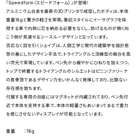
「Speedform（スピードフォーム）」が登場！
アルミニウム合金を最新の3Dプリンタで成型したボディは、本体
重量18gと驚きの軽さを実現。筆記スタイルにイーサグラフを採
用する事で内側に芯を納める必要をなくし、妨げるものが無く向
こう側が見通せるシースルーデザインとなっています。
否応なく目を引くシェイプは、人間工学と現代の建築学を設計思
想の基にしたデザイン手法で、トライアングルと流線型の融合を高
い次元で実現しています。ペン先から緩やかにひねりを加えつつ、
トップで終着するトライアングルのシルエットはピニンファリーナ
の真骨頂であるデザイン力をいかんなく発揮しており、比類ない
存在感を放ちます。
付属する専用の台座にはマグネットが内蔵されており、ペン先付
近で本体を支持する事で、本体の軽量さもあいまってまるで重力
を感じさせないディスプレイが可能となっています。
重量 ：18g