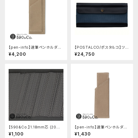
【pen-info】速筆ペンホルダー
【POSTALCO/ポスタルコ】ツー
A5スナップパッド590&Co.別注
ルボックス (Navy Blue)
¥4,200
¥24,750
色 (ベージュ)
【590&Co.】1.18mm芯 (20本
【pen-info】速筆ペンホルダー
入り)
590&Co.別注色 (ベージュ)
¥1,100
¥1,430