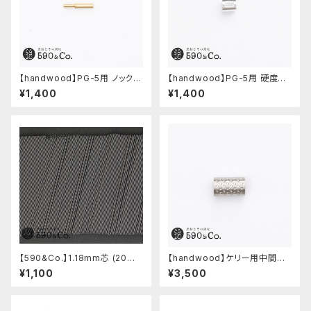
【handwood】PG-5用 ノックボ
【handwood】PG-5用 硬度表
タン (真鍮)
示窓 (アルミ/長方形)
¥1,400
¥1,400
【590&Co.】1.18mm芯 (20本
【handwood】ケリー用中間パ
入り)
ーツ/カスタムグリップ (ディンプ
¥1,100
¥3,500
ル/ステンレス)