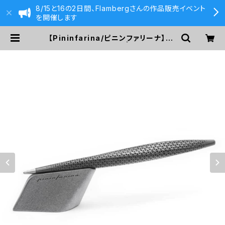
8/15と16の2日間、Flambergさんの作品販売イベント
を開催します
【Pininfarina/ピニンファリーナ】Sp
eedform (チタン) | 590&Co.