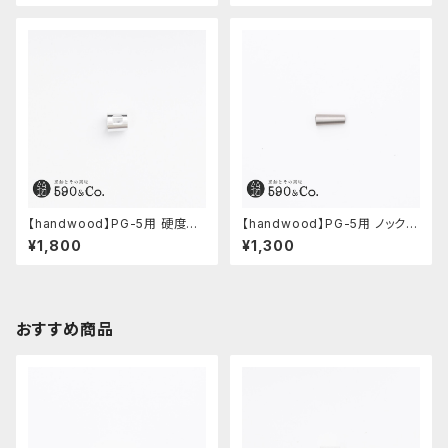
【handwood】PG-5用 硬度表
【handwood】PG-5用 ノック部
示窓 (超超ジュラルミン/正方形)
カバー (ステンレス)
¥1,800
¥1,300
おすすめ商品