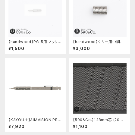
【handwood】PG-5用 ノックボ
【handwood】ケリー用中間パ
タン (超々ジュラルミン)
ーツ/カスタムグリップ (多条/ス
¥1,500
¥3,000
テンレス)
【KAYOU＋】AIMVISION PR
【590&Co.】1.18mm芯 (20本
O/エイムビジョンプロ (チタニウ
入り)
¥7,920
¥1,100
ムゴールド)