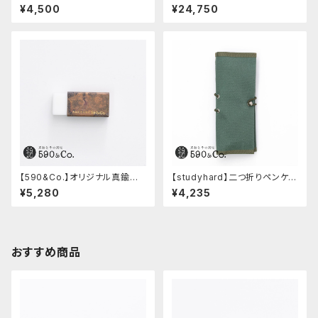
前軸・ディンプル(ジュラルミン)
ルボックス (Olive Green)
¥4,500
¥24,750
【590&Co.】オリジナル真鍮消
【studyhard】二つ折りペンケー
しゴムカバー (糠焼き)
ス ミニマムコンパクトサイズ
¥5,280
¥4,235
(アクアブルー)
おすすめ商品