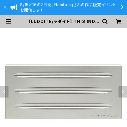
8/15と16の2日間、Flambergさんの作品販売イベント
を開催します
【LUDDITE/ラダイト】 THIS INDU
STRIAL Attractive Pen Tray2
（3本用/SV） | 590&Co.