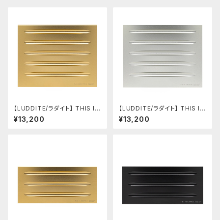
【LUDDITE/ラダイト】 THIS IN
【LUDDITE/ラダイト】 THIS IN
DUSTRIAL Attractive Pen T
DUSTRIAL Attractive Pen T
¥13,200
¥13,200
ray2（5本用/GD）
ray2（5本用/SV）