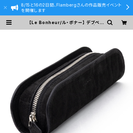
8/15と16の2日間、Flambergさんの作品販売イベント
を開催します
【Le Bonheur/ル・ボナー】 デブペン
ケース/エレファント (ブラック) | 59
0&Co.