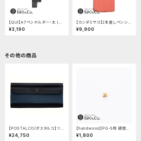
【QUI】A7ペンホルダー・太 (ブ
【カンダミサコ】2本差しペンシー
ラック)
ス・ミネルバボックス (ローズア
¥3,190
¥9,900
ンティコ)
その他の商品
【POSTALCO/ポスタルコ】ツー
【handwood】PG-5用 硬度表
ルボックス (Navy Blue)
示窓 (真鍮/菱形窓)
¥24,750
¥1,800