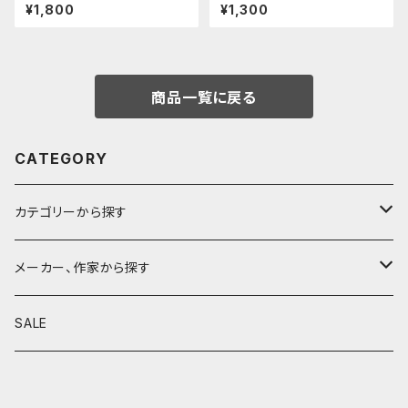
示窓 (超超ジュラルミン/正方形)
カバー (ステンレス)
¥1,800
¥1,300
商品一覧に戻る
CATEGORY
カテゴリーから探す
鉛筆
メーカー、作家から探す
鉛筆補助軸
590&Co.
SALE
別注帆布ベンディペンケース
鉛筆キャップ
クラフトエー