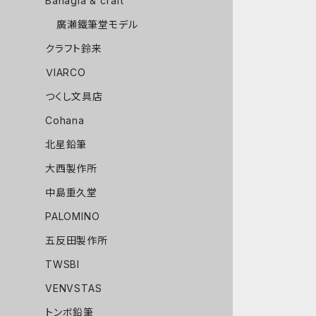
Bahagia & craft
廣瀬鐵筆堂モデル
クラフト鈴来
ＶIARCO
つくし文具店
Cohana
北星鉛筆
大西製作所
中島重久堂
PALOMINO
五反田製作所
TWSBI
VENVSTAS
トンボ鉛筆