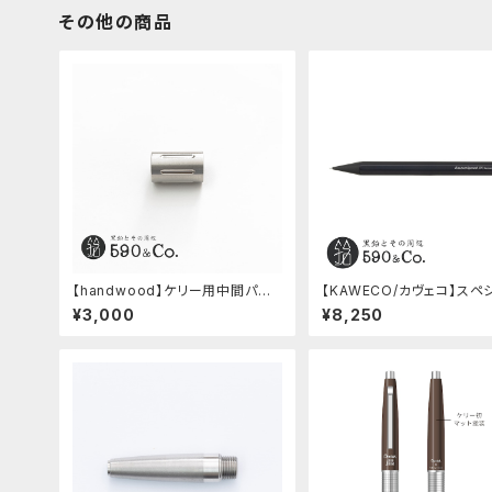
その他の商品
【handwood】ケリー用中間パー
【KAWECO/カヴェコ】スペ
ツ/カスタムグリップ (縦溝/ステン
ペンシル(0.5mm)
¥3,000
¥8,250
レス)