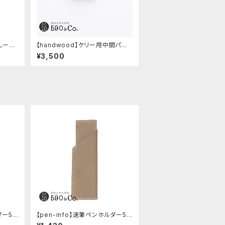
 しーさ
【handwood】ケリー用中間パー
ツ/カスタムグリップ (ディンプル/ス
¥3,500
テンレス)
ダー59
【pen-info】速筆ペンホルダー59
)
0&Co.別注色 (ベージュ)