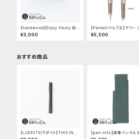
【handwood】Enjoy freely 前
【Pentel/ぺんてる】ケリー
軸・滑り止め(ステンレス)
ーコラボ限定カラー
¥3,000
¥5,500
おすすめ商品
【LUDDITE/ラダイト】THIS INDU
【pen-info】速筆ペンホル
STRIAL 芯ケース2 (Factory Mo
0&Co.別注色 (アクアブルー