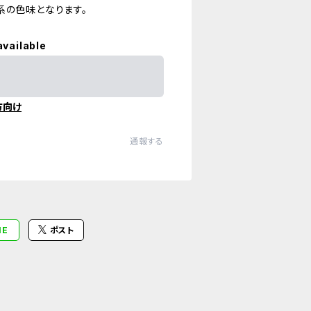
系の色味となります。
available
方向け
通報する
NE
ポスト