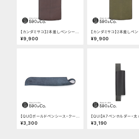
【カンダミサコ】2本差しペンシー
【カンダミサコ】2本差しペ
ス・ミネルバボックス (カスターニ
ス・ミネルバボックス (オリー
¥9,900
¥9,900
ョ)
【QUI】ボールドペンシース・クード
【QUI】A7ペンホルダー・太 
ゥー (ブルー)
ク)
¥3,300
¥3,190