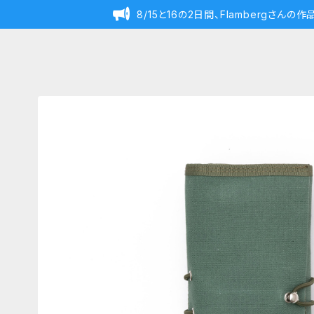
8/15と16の2日間、Flambergさん