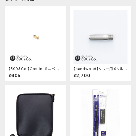
【590&Co.】Castin' ミニペン
【handwood】ケリー用メタルグ
枕 (S)
リップ/前軸・滑り止め (ステンレ
¥605
¥2,700
ス)