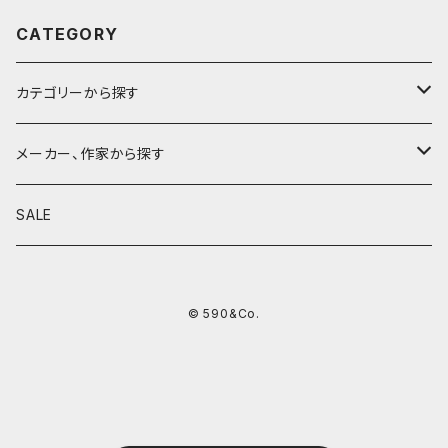
CATEGORY
カテゴリーから探す
鉛筆
メーカー、作家から探す
鉛筆補助軸
590&Co.
SALE
別注帆布ベンディペンケース
鉛筆キャップ
クラフトエー
© 590&Co.
シャープペンシル I
色鉛筆
ウッドペンクラフト
シャープペンシル II
鉛筆削り
QUI
シャープペンシルIII