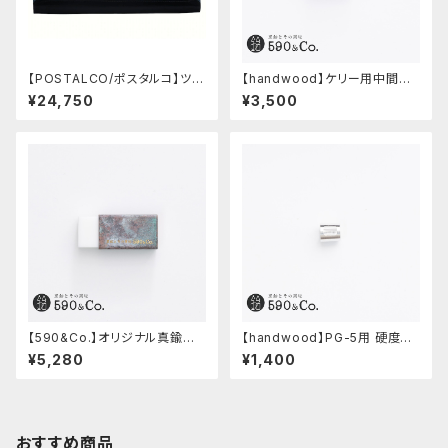
【POSTALCO/ポスタルコ】ツー
【handwood】ケリー用中間パ
ルボックス (Navy Blue)
ーツ/カスタムグリップ (八角形/
¥24,750
¥3,500
ステンレス)
【590&Co.】オリジナル真鍮消
【handwood】PG-5用 硬度表
しゴムカバー (焼き青銅)
示窓 (アルミ/長方形)
¥5,280
¥1,400
おすすめ商品