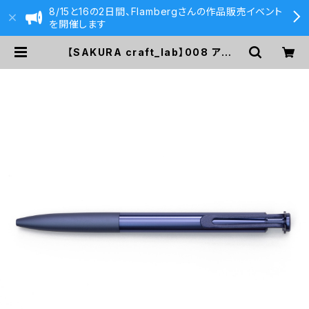
8/15と16の2日間、Flambergさんの作品販売イベント
を開催します
【SAKURA craft_lab】008 アルミ
ニウムエディション (ファンクブルー)
| 590&Co.