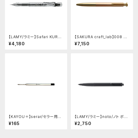
【LAMY/ラミー】Safari KURU
【SAKURA craft_lab】008 ゲ
TOGA inside シャープペンシ
ルインキボールペン (アシッドピ
¥4,180
¥7,150
ル (ビスタ)
ンク)
【KAYOU＋】serar/セラー用リ
【LAMY/ラミー】noto/ノト ボー
フィル
ルペン・限定色 (オールブラック)
¥165
¥2,750