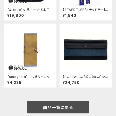
【&Liebe】文具ポーチ・5本用
【STAEDTLER/ステッドラー】マ
(スムースブラック)
ルス テクニコ芯ホルダー ブラッ
¥19,800
¥1,540
ク・限定 字消し付セット
【studyhard】二つ折りペンケー
【POSTALCO/ポスタルコ】ツー
ス ミニマムコンパクトサイズ
ルボックス (Navy Blue)
¥4,235
¥24,750
(カーキ)
商品一覧に戻る