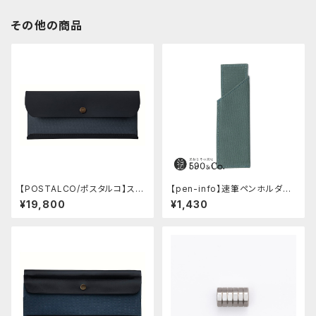
その他の商品
【POSTALCO/ポスタルコ】スナ
【pen-info】速筆ペンホルダー
ップペンケース (Navy Blue)
590&Co.別注色 (アクアブル
¥19,800
¥1,430
ー)