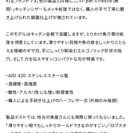
れるブランドです。他の製品と同様に、この「per il Pesce（魚
用）」キッチンシザーもメッキ処理ではなく、職人の手で丁寧に磨
き上げられた鏡面仕上げが施されています。
このモデルはキッチン全般で活躍しますが、とりわけ魚介類の処
理を得意としています。滑りやすい貝殻や魚の皮をしっかりととら
える極細のギザ刃、手にしっくり馴染むエルゴノミック形状の指
穴、そして力を伝えやすいコンパクトな刃が特長です。
・AISI 420 ステンレススチール製
・高硬度・高強度
・酸性・アルカリ性にも強い耐腐食性
・職人による手研ぎ仕上げのハーフレザー刃（片側のみ極鋭）
製品テストでは、地元の魚屋さんにも実際に使ってもらいました。
「滑りやすい殻でもしっかりホールドできるのがすごい」「ロブスタ