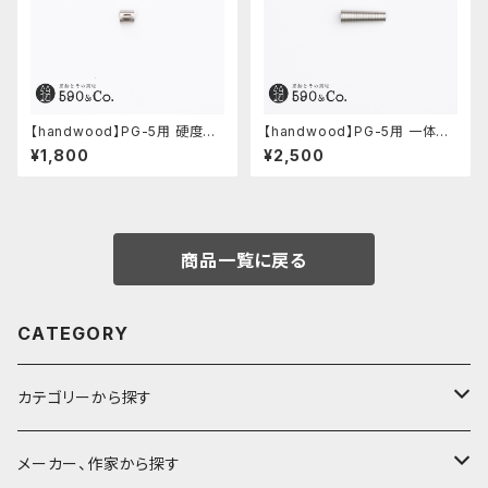
【handwood】PG-5用 硬度表
【handwood】PG-5用 一体型
示窓 (ステンレス/楕円窓)
ノック部カバー (グルーブ/ステン
¥1,800
¥2,500
レス)
商品一覧に戻る
CATEGORY
カテゴリーから探す
鉛筆
メーカー、作家から探す