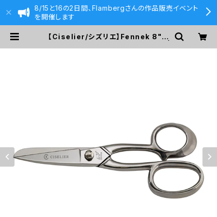
8/15と16の2日間、Flambergさんの作品販売イベント
を開催します
【Ciselier/シズリエ】Fennek 8" p
er il Pesce Kitchen Scissors |
590&Co.