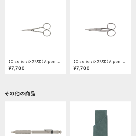
【Ciselier/シズリエ】Alpen Cu
【Ciselier/シズリエ】Alpen 4"
cire 4" Sewing Scissors
Personale Manicure Sciss
¥7,700
¥7,700
ors
その他の商品