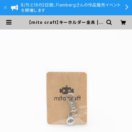
8/15と16の2日間、Flambergさんの作品販売イベント
を開催します
【mito craft】キーホルダー金具 | 5
90&Co.