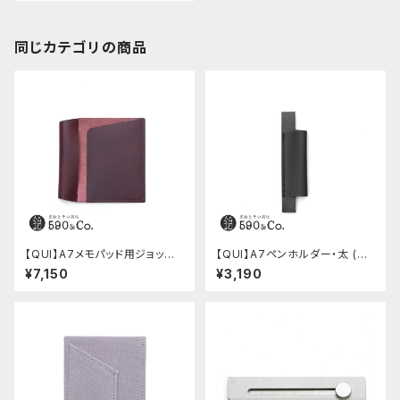
同じカテゴリの商品
【QUI】A7メモパッド用ジョッタ
【QUI】A7ペンホルダー・太 (ブ
ー・ブッテーロ (ワイン)
ラック)
¥7,150
¥3,190