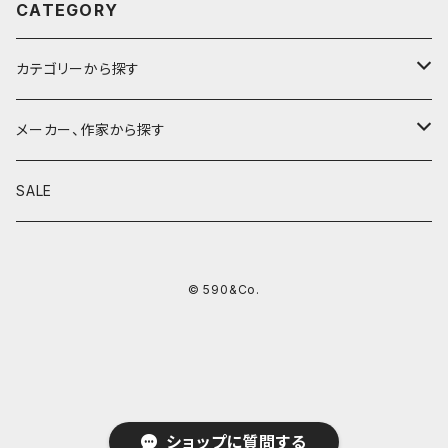
CATEGORY
カテゴリーから探す
鉛筆
メーカー、作家から探す
鉛筆補助軸
590&Co.
SALE
別注帆布ベンディペンケース
鉛筆キャップ
クラフトエー
© 590&Co.
シャープペンシル I
色鉛筆
ウッドペンクラフト
シャープペンシル II
鉛筆削り
QUI
シャープペンシルIII
ペンシース
芯ホルダー
カンダミサコ
ショップに質問する