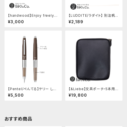
【handwood】Enjoy freely
【LUDDITE/ラダイト】 別注帆布
前軸 (ステンレス)
ベンディペンケース (コーヒー)
¥3,000
¥2,189
【Pentel/ぺんてる】ケリー しー
【&Liebe】文具ポーチ・5本用
さーコラボ限定カラー
(スムースブラック)
¥5,500
¥19,800
おすすめ商品