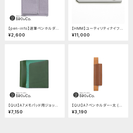
【pen-info】速筆ペンホルダー
【HMM】ユーティリティナイフ
A7ノート＆メモ (ペールグレー)
(シルバー)
¥2,600
¥11,000
【QUI】A7メモパッド用ジョッタ
【QUI】A7ペンホルダー・太 (キ
ー・ブッテーロ (グリーン)
ャメル)
¥7,150
¥3,190