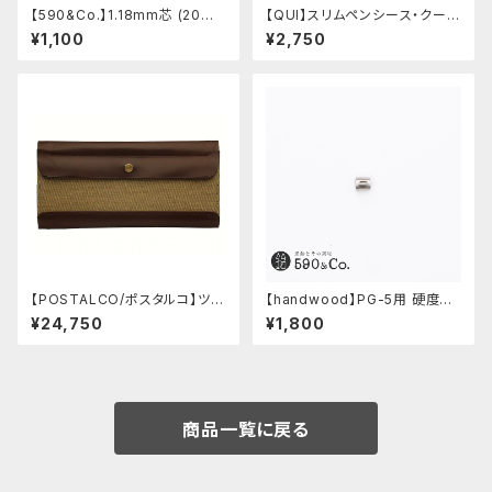
【590&Co.】1.18mm芯 (20本
【QUI】スリムペンシース・クード
入り)
ゥー (ストーン)
¥1,100
¥2,750
【POSTALCO/ポスタルコ】ツー
【handwood】PG-5用 硬度表
ルボックス (Olive Green)
示窓 (ステンレス/楕円窓)
¥24,750
¥1,800
商品一覧に戻る