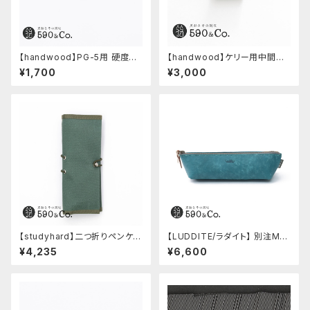
【handwood】PG-5用 硬度表
【handwood】ケリー用中間パ
示窓 (真鍮/丸窓)
ーツ/カスタムグリップ (縦溝/ス
¥1,700
¥3,000
テンレス)
【studyhard】二つ折りペンケー
【LUDDITE/ラダイト】 別注MAY
ス ミニマムコンパクトサイズ
Aレザーボートペンケース (ター
¥4,235
¥6,600
(アクアブルー)
キーブルー)