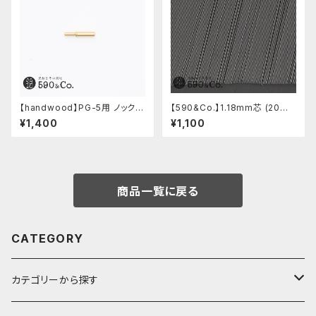
【handwood】PG-5用 ノックボ
【590&Co.】1.18mm芯 (20本
タン (真鍮)
入り)
¥1,400
¥1,100
商品一覧に戻る
CATEGORY
カテゴリーから探す