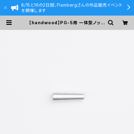
8/15と16の2日間、Flambergさんの作品販売イベント
を開催します
【handwood】PG-5用 一体型ノック
部カバー (グルーブ/アルミ) | 590&
Co.