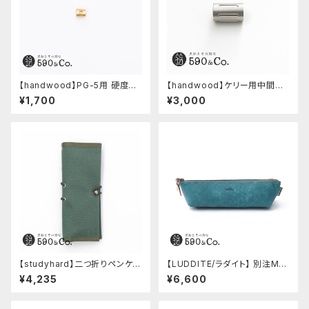
【handwood】PG-5用 硬度表
【handwood】ケリー用中間パ
示窓 (真鍮/丸窓)
ーツ/カスタムグリップ (縦溝/ス
¥1,700
¥3,000
テンレス)
【studyhard】二つ折りペンケー
【LUDDITE/ラダイト】 別注MAY
ス ミニマムコンパクトサイズ
Aレザーボートペンケース (ター
¥4,235
¥6,600
(アクアブルー)
キーブルー)