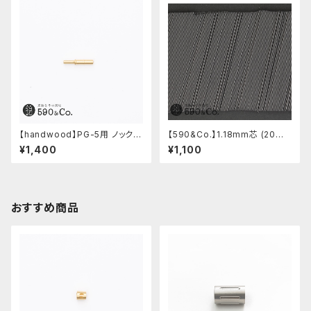
【handwood】PG-5用 ノックボ
【590&Co.】1.18mm芯 (20本
タン (真鍮)
入り)
¥1,400
¥1,100
おすすめ商品