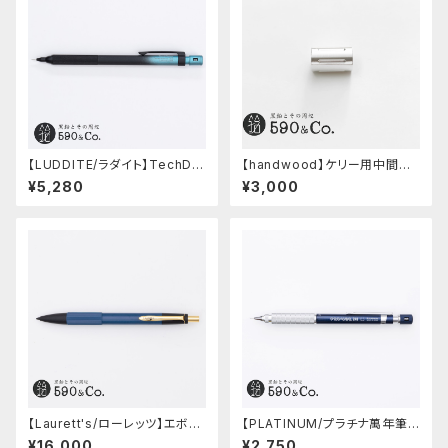
【LUDDITE/ラダイト】TechDra
【handwood】ケリー用中間パ
w2 グラデーションモデル (LDB
ーツ/カスタムグリップ (縦溝/超
¥5,280
¥3,000
-MP2GB1-05)
超ジュラルミン)
【Laurett's/ローレッツ】エボナ
【PLATINUM/プラチナ萬年筆】
イトシャープペンシル (藍)
PRO-USE 241 シャープペンシ
¥16,000
¥2,750