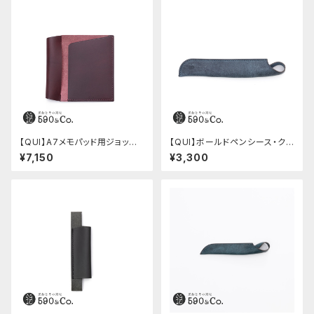
【QUI】A7メモパッド用ジョッタ
【QUI】ボールドペンシース・ク
ー・ブッテーロ (ワイン)
ードゥー (ブルー)
¥7,150
¥3,300