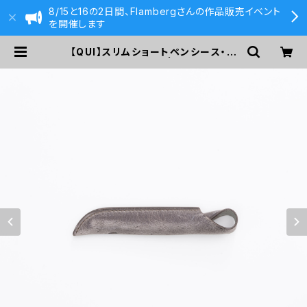
8/15と16の2日間、Flambergさんの作品販売イベント
を開催します
【QUI】スリムショートペンシース・ク
ードゥー (グレー) | 590&Co.