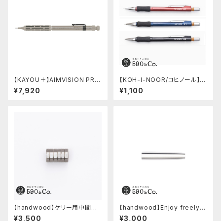
【KAYOU＋】AIMVISION PR
【KOH-I-NOOR/コヒノール】M
O/エイムビジョンプロ (チタニウ
ephisto profi 5035シャープ
¥7,920
¥1,100
ムゴールド)
ペンシル(0.5mm)
【handwood】ケリー用中間パ
【handwood】Enjoy freely
ーツ/カスタムグリップ (八角形/
後軸 (超超ジュラルミン)
¥3,500
¥3,000