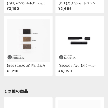
【QUI】A7ペンホルダー・太 (ブ
【QUI】スリムショートペンシー
ラック)
ス・プエブロ (ペトローリオ)
¥3,190
¥2,695
【590&Co./QUI】消しゴムカバ
【590&Co./QUI】芯ケース・ブッ
ーS・クードゥー
テーロ (ブラック)
¥1,210
¥4,950
その他の商品