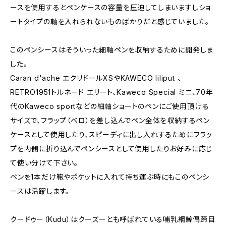
ースを使用するとペンケースの容量を圧迫してしまいますしショ
ートタイプの軸を入れられないものばかりだと感じていました。
このペンシースはそういった細軸ペンを収納するために開発しま
した。
Caran d'ache エクリドールXSやKAWECO liliput 、
RETRO1951トルネード エリート、Kaweco Special ミニ、70年
代のKaweco sportなどの細軸ショートのペンにご使用頂ける
サイズで、フラップ（ベロ）を差し込んでペン全体を収納するペン
ケースとして使用したり、スピーディに出し入れするためにフラッ
プを内側に折り込んでペンシースとして使用したりお好みに応じ
て使い分けて下さい。
ペンを1本だけ鞄やポケットに入れて持ち運ぶ時にもこのペンシ
ースは活躍します。
クードゥー（Kudu）はクーズーとも呼ばれている哺乳綱鯨偶蹄目