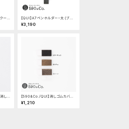
・クード
【QUI】A7ペンホルダー・太 (ブラッ
ク)
¥3,190
鍮消しゴ
【590&Co./QUI】消しゴムカバー
S・クードゥー
¥1,210