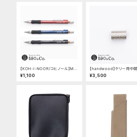
【KOH-I-NOOR/コヒノール】Me
【handwood】ケリー用中
phisto profi 5035シャープペン
ツ/カスタムグリップ (ディンプル/ス
¥1,100
¥3,500
シル(0.5mm)
テンレス)