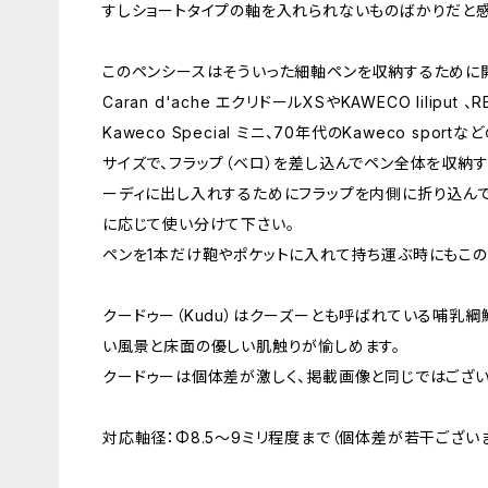
すしショートタイプの軸を入れられないものばかりだと感
このペンシースはそういった細軸ペンを収納するために
Caran d'ache エクリドールXSやKAWECO liliput 
Kaweco Special ミニ、70年代のKaweco sp
サイズで、フラップ（ベロ）を差し込んでペン全体を収納
ーディに出し入れするためにフラップを内側に折り込ん
に応じて使い分けて下さい。
ペンを1本だけ鞄やポケットに入れて持ち運ぶ時にもこの
クードゥー（Kudu）はクーズーとも呼ばれている哺乳
い風景と床面の優しい肌触りが愉しめます。
クードゥーは個体差が激しく、掲載画像と同じではござい
対応軸径：Φ8.5〜9ミリ程度まで（個体差が若干ござい