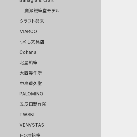
Bahagia & craft
廣瀬鐵筆堂モデル
クラフト鈴来
ＶIARCO
つくし文具店
Cohana
北星鉛筆
大西製作所
中島重久堂
PALOMINO
五反田製作所
TWSBI
VENVSTAS
トンボ鉛筆