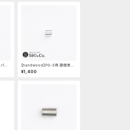
間パー
【handwood】PG-5用 硬度表示
窓 (アルミ/長方形)
¥1,400