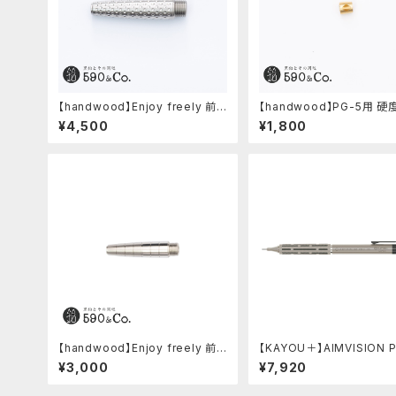
【handwood】Enjoy freely 前
【handwood】PG-5用 
軸・ディンプル(ステンレス)
窓 (真鍮/菱形窓)
¥4,500
¥1,800
【handwood】Enjoy freely 前
【KAYOU＋】AIMVISION 
軸 (ステンレス)
エイムビジョンプロ (チタニ
¥3,000
¥7,920
ールド)