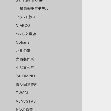
Bahagia & craft
廣瀬鐵筆堂モデル
クラフト鈴来
ＶIARCO
つくし文具店
Cohana
北星鉛筆
大西製作所
中島重久堂
PALOMINO
五反田製作所
TWSBI
VENVSTAS
トンボ鉛筆