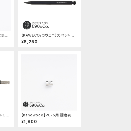
硬度表示
【KAWECO/カヴェコ】スペシャル
ペンシル(0.5mm)
¥8,250
PRO/
【handwood】PG-5用 硬度表示
ウムゴ
窓 (超超ジュラルミン/正方形)
¥1,800