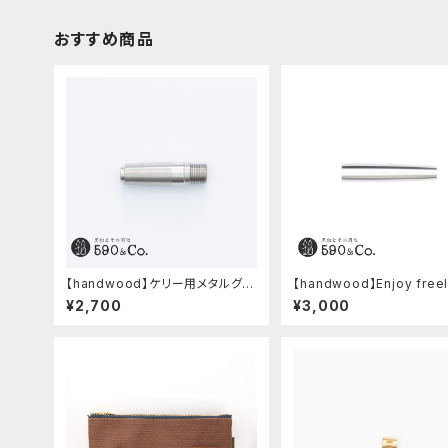
おすすめ商品
【handwood】ケリー用メタルグリ
【handwood】Enjoy free
ップ/前軸・滑り止め (ステンレス)
軸 (超超ジュラルミン)
¥2,700
¥3,000