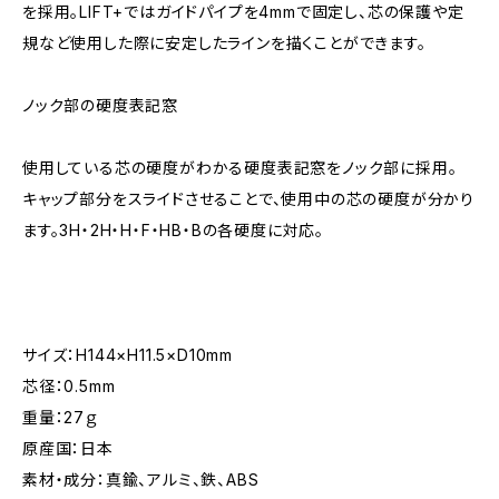
を採用。LIFT+ではガイドパイプを4mmで固定し、芯の保護や定
規など使用した際に安定したラインを描くことができます。
ノック部の硬度表記窓
使用している芯の硬度がわかる硬度表記窓をノック部に採⽤。
キャップ部分をスライドさせることで、使用中の芯の硬度が分かり
ます。3H・2H・H・F・HB・Bの各硬度に対応。
サイズ：H144×H11.5×D10mm
芯径：0.5mm
重量：27ｇ
原産国：日本
素材・成分：真鍮、アルミ、鉄、ABS