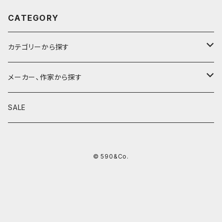
CATEGORY
カテゴリーから探す
鉛筆
メーカー、作家から探す
鉛筆補助軸
590&Co.
SALE
別注帆布ベンディペンケース
鉛筆キャップ
クラフトエー
© 590&Co.
シャープペンシル I
色鉛筆
ウッドペンクラフト
シャープペンシル II
鉛筆削り
QUI