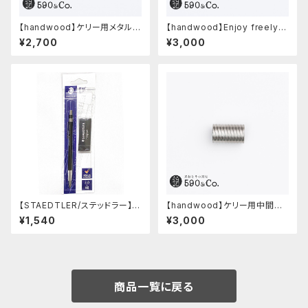
【handwood】ケリー用メタルグ
【handwood】Enjoy freely
リップ/前軸・滑り止め (ステンレ
前軸・滑り止め(ステンレス)
¥2,700
¥3,000
ス)
【STAEDTLER/ステッドラー】マ
【handwood】ケリー用中間パ
ルス テクニコ芯ホルダー ブラッ
ーツ/カスタムグリップ (多条/ス
¥1,540
¥3,000
ク・限定 字消し付セット
テンレス)
商品一覧に戻る