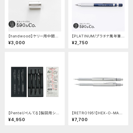
【handwood】ケリー用中間パ
【PLATINUM/プラチナ萬年筆】
ーツ/カスタムグリップ (縦溝/超
PRO-USE 241 シャープペンシ
¥3,000
¥2,750
超ジュラルミン)
ル (ブルー/0.5mm)
【Pentel/ぺんてる】製図用シャ
【RETRO1951】HEX-O-MATI
ープペンシル 60周年限定3本
Cヘクソマティックシャープペン
¥4,950
¥7,700
セット
シル (シルバー)