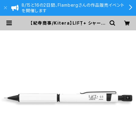
8/15と16の2日間、Flambergさんの作品販売イベント
を開催します
【紀寺商事/Kitera】LIFT+ シャープ
ペンシル0.5 (ホワイト) | 590&Co.