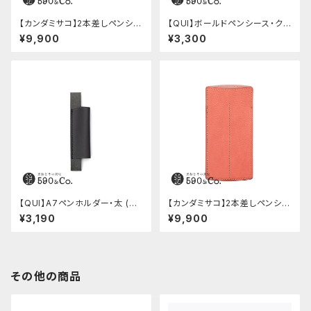
【カンダミサコ】2本差しペンシー
【QUI】ボールドペンシース・ク
ス・ショート用 ミネルバボックス
ードゥー (ブルー)
¥9,900
¥3,300
(カスターニョ)
【QUI】A7ペンホルダー・太 (ブ
【カンダミサコ】2本差しペンシー
ラック)
ス・ミネルバボックス (ローズア
¥3,190
¥9,900
ンティコ)
その他の商品