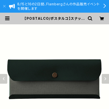
8/15と16の2日間、Flambergさんの作品販売イベント
を開催します
【POSTALCO/ポスタルコ】スナップ
ペンケース (Gray & Green) | 590
&Co.