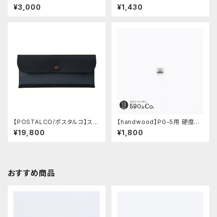
ーツ/カスタムグリップ (縦溝/ス
590&Co.別注色 (アクアブル
¥3,000
¥1,430
テンレス)
ー)
【POSTALCO/ポスタルコ】スナ
【handwood】PG-5用 硬度表
ップペンケース (Navy Blue)
示窓 (ステンレス/楕円窓)
¥19,800
¥1,800
おすすめ商品