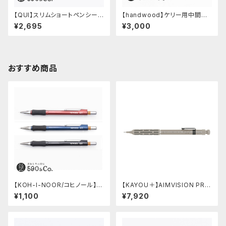
【QUI】スリムショートペンシー
【handwood】ケリー用中間パ
ス・クードゥー (ストーン)
ーツ/カスタムグリップ (縦溝/ス
¥2,695
¥3,000
テンレス)
おすすめ商品
【KOH-I-NOOR/コヒノール】M
【KAYOU＋】AIMVISION PR
ephisto profi 5035シャープ
O/エイムビジョンプロ (チタニウ
¥1,100
¥7,920
ペンシル(0.5mm)
ムゴールド)