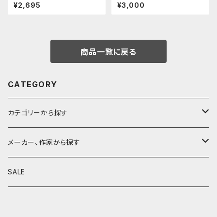
ス・クードゥー (ストーン)
ーツ/カスタムグリップ (縦溝/ス
¥2,695
¥3,000
テンレス)
商品一覧に戻る
CATEGORY
カテゴリーから探す
鉛筆
メーカー、作家から探す
鉛筆補助軸
590&Co.
SALE
別注帆布ベンディペンケース
鉛筆キャップ
クラフトエー