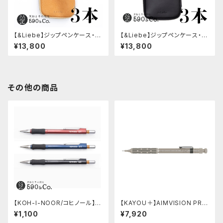
【&Liebe】ジップペンケース・3
【&Liebe】ジップペンケース・3
本用(ナチュラル)
本用(スムースブラック)
¥13,800
¥13,800
その他の商品
【KOH-I-NOOR/コヒノール】M
【KAYOU＋】AIMVISION PR
ephisto profi 5035シャープ
O/エイムビジョンプロ (チタニウ
¥1,100
¥7,920
ペンシル(0.5mm)
ムゴールド)