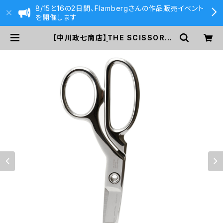
8/15と16の2日間、Flambergさんの作品販売イベント
を開催します
【中川政七商店】THE SCISSORS
(ミラー) | 590&Co.