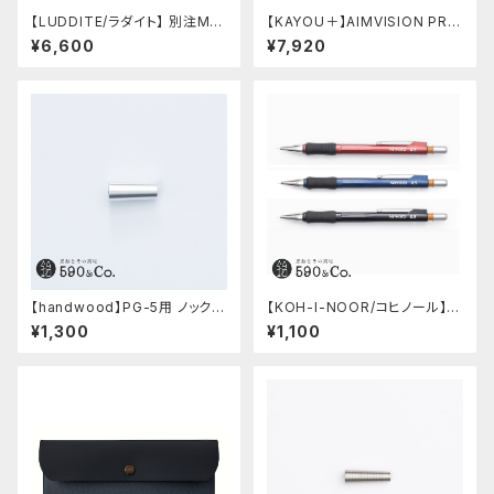
【LUDDITE/ラダイト】 別注MAY
【KAYOU＋】AIMVISION PR
Aレザーボートペンケース (ター
O/エイムビジョンプロ (スノー
¥6,600
¥7,920
キーブルー)
ホワイト)
【handwood】PG-5用 ノック部
【KOH-I-NOOR/コヒノール】M
カバー (超超ジュラルミン)
ephisto profi 5035シャープ
¥1,300
¥1,100
ペンシル(0.5mm)