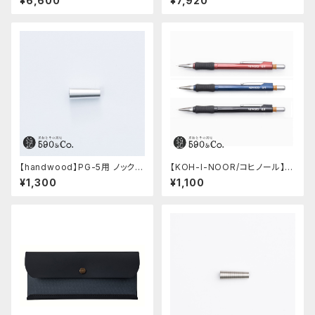
¥6,600
¥7,920
キーブルー)
ホワイト)
【handwood】PG-5用 ノック部
【KOH-I-NOOR/コヒノール】M
カバー (超超ジュラルミン)
ephisto profi 5035シャープ
¥1,300
¥1,100
ペンシル(0.5mm)