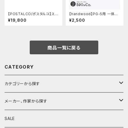
【POSTALCO/ポスタルコ】スナ
【handwood】PG-5用 一体型
ップペンケース (Navy Blue)
ノック部カバー (グルーブ/ステン
¥19,800
¥2,500
レス)
商品一覧に戻る
CATEGORY
カテゴリーから探す
鉛筆
メーカー、作家から探す
鉛筆補助軸
590&Co.
SALE