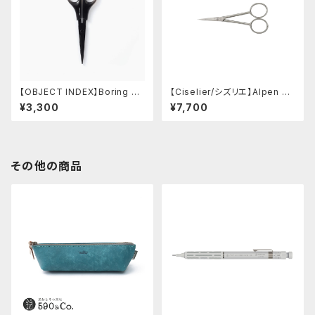
【OBJECT INDEX】Boring Sc
【Ciselier/シズリエ】Alpen Cu
issors (ブラック)
cire 4" Sewing Scissors
¥3,300
¥7,700
その他の商品