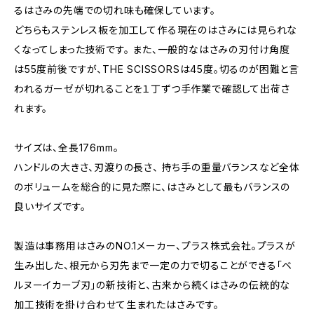
るはさみの先端での切れ味も確保しています。
どちらもステンレス板を加工して作る現在のはさみには見られな
くなってしまった技術です。 また、一般的なはさみの刃付け角度
は55度前後ですが、THE SCISSORSは45度。切るのが困難と言
われるガーゼが切れることを１丁ずつ手作業で確認して出荷さ
れます。
サイズは、全長176mm。
ハンドルの大きさ、刃渡りの長さ、 持ち手の重量バランスなど全体
のボリュームを総合的に見た際に、はさみとして最もバランスの
良いサイズです。
製造は事務用はさみのNO.1メーカー、プラス株式会社。プラスが
生み出した、根元から刃先まで一定の力で切ることができる「ベ
ルヌーイカーブ刃」の新技術と、古来から続くはさみの伝統的な
加工技術を掛け合わせて生まれたはさみです。